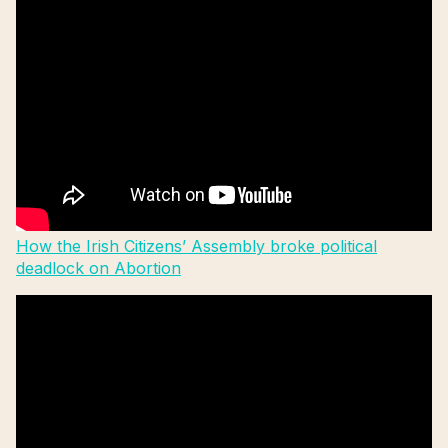
How the Irish Citizens’ Assembly broke political
deadlock on Abortion