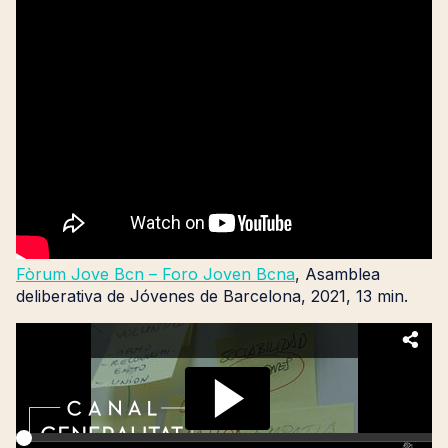
Fòrum Jove Bcn – Foro Joven Bcna
, Asamblea
deliberativa de Jóvenes de Barcelona, 2021, 13 min.